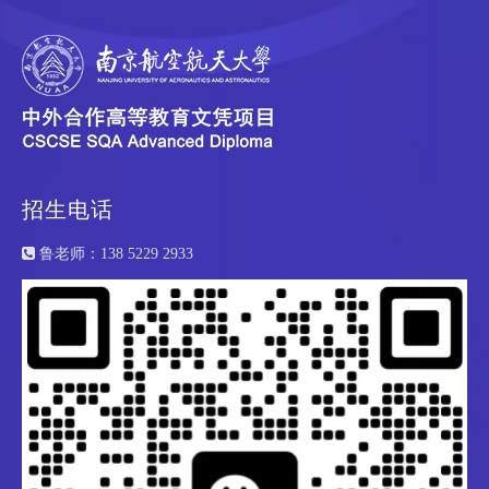
际预科课程；
大专毕业生或大学在校生如果继续就读本专业或相关专业，可以转
移学分，插班就读；
英语要求：IELTS 6.0分且单科不低于5.5分
研究
拥有学士学位或同等学历，大学平均分70－80%；
MBA课程的申请人除要求本科以上学历，平均分70%以上外，且需
招生电话
要考GMAT，成绩600分以上，

鲁老师：138 5229 2933
还需申请人具有至少三年以上的管理类全职工作经验；
英语要求：理工类IELTS 6.0分且单科不低于5.5分
管理类IELTS 6.5分